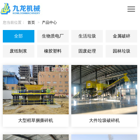
您当前位置：
首页
>
产品中心
全部
生物质电厂
生活垃圾
金属破碎
废纸制浆
橡胶塑料
固废处理
园林垃圾
大型稻草捆撕碎机
大件垃圾破碎机