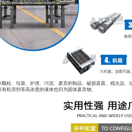
体颗粒、垃圾、炉渣、污泥、废弃的制品、破损器皿、残次品、
废有机溶剂等高浓度的液体也归为固体废弃物。