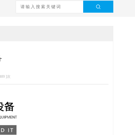
备
489
]次