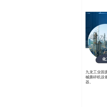
九龙工业固
械撕碎机设
器。