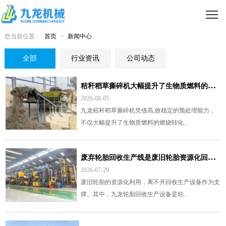
您当前位置：
首页
>
新闻中心
全部
行业资讯
公司动态
秸
秆稻草撕碎机大幅提升了生物质燃料的燃烧转化效率
2026-08-05
九龙秸秆稻草撕碎机凭借高,效稳定的预处理能力，
不仅大幅提升了生物质燃料的燃烧转化...
废
弃轮胎回收生产线是废旧轮胎资源化回收利用的优选设备
2026-07-29
废旧轮胎的资源化利用，离不开回收生产设备作为支
撑。其中，九龙轮胎回收生产设备是轮...