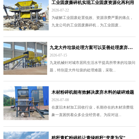
工业固废撕碎机实现工业固废资源化再利用
2026-07-22
为破解工业固废处置低效、资源浪费严重的痛点，
九龙公司的工业固废撕碎机，为工业固废...
九
龙大件垃圾处理方案可以妥善处理废弃的大件垃圾
2026-07-15
九龙机械针对城市居民生活水平提高所带来的垃圾问
题，特别是大件垃圾的处理难题，采取...
木材粉碎机能有效解决废弃木料的破碎难题
2026-07-08
在废旧木材加工回收行业，长期存在的木材浪费现
象一直困扰着众多企业经营者。为应对这...
秸秆青贮粉碎机让青绿秸秆“变废为宝”