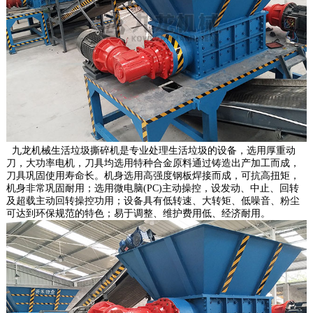
九龙机械生活垃圾撕碎机是专业处理生活垃圾的设备，选用厚重动
刀，大功率电机，刀具均选用特种合金原料通过铸造出产加工而成，
刀具巩固使用寿命长。机身选用高强度钢板焊接而成，可抗高扭矩，
机身非常巩固耐用；选用微电脑(PC)主动操控，设发动、中止、回转
及超载主动回转操控功用；设备具有低转速、大转矩、低噪音、粉尘
可达到环保规范的特色；易于调整、维护费用低、经济耐用。