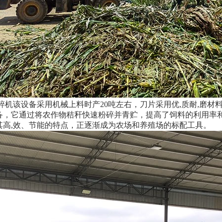
碎机该设备采用机械上料时产20吨左右，刀片采用优,质耐,磨
备，它通过将农作物秸秆快速粉碎并青贮，提高了饲料的利用率
其高,效、节能的特点，正逐渐成为农场和养殖场的标配工具。