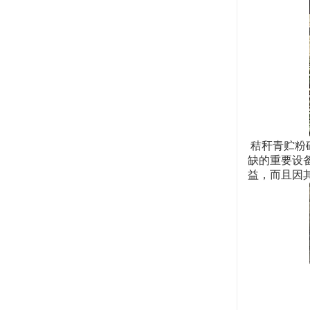
秸秆青贮粉
缺的重要设
益，而且因