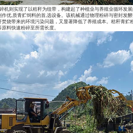
碎机则实现了以秸秆为纽带，构建起了种植业与养殖业循环发展
制作优,质青贮饲料的首,选设备。该机械通过物理粉碎与密封发
秆焚烧带来的环境污染问题，又显著降低了养殖成本。秸秆青贮
等原料快速粉碎至所需长度。