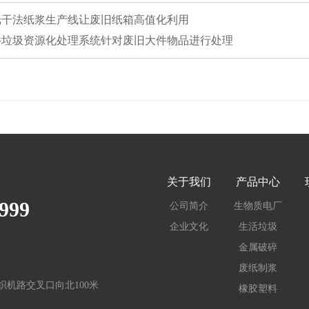
废纸干法纸浆生产线让废旧纸箱高值化利用
大件垃圾资源化处理系统针对废旧大件物品进行处理
关于我们
产品中心
999
公司简介
生物质电厂
企业文化
生活垃圾
金属破碎
废纸制浆
机路交叉口向北100米
橡胶塑料