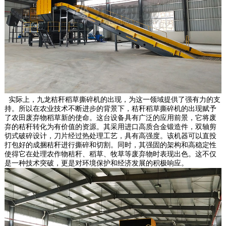
实际上，九龙秸秆稻草撕碎机的出现，为这一领域提供了强有力的支
持。所以在农业技术不断进步的背景下，秸秆稻草撕碎机的出现赋予
了农田废弃物稻草新的使命。这台设备具有广泛的应用前景，它将废
弃的秸秆转化为有价值的资源。其采用进口高质合金锻造件，双轴剪
切式破碎设计，刀片经过热处理工艺，具有高强度。该机器可以直投
打包好的成捆秸秆进行撕碎和切割。同时，其强固的架构和高稳定性
使得它在处理农作物秸秆、稻草、牧草等废弃物时表现出色。这不仅
是一种技术突破，更是对环境保护和经济发展的积极响应。