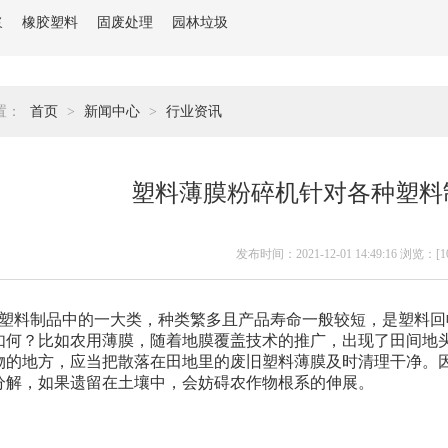
浆
橡胶塑料
固废处理
园林垃圾
置：
首页
>
新闻中心
>
行业资讯
塑料薄膜粉碎机针对各种塑料
发布时间：2021-12-01 14:49:16 浏览：[
1
塑料制品中的一大类，种类繁多且产品寿命一般较短，是塑料回
如何？比如农用薄膜，随着地膜覆盖技术的推广，出现了田间地
物的地方，应当把散落在田地里的废旧塑料薄膜及时清理干净。
分解，如果遗留在土壤中，会妨碍农作物根系的伸展。